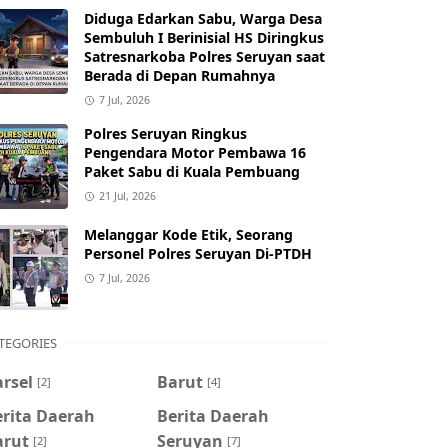
Diduga Edarkan Sabu, Warga Desa
Sembuluh I Berinisial HS Diringkus
Satresnarkoba Polres Seruyan saat
Berada di Depan Rumahnya
7 Jul, 2026
Polres Seruyan Ringkus
Pengendara Motor Pembawa 16
Paket Sabu di Kuala Pembuang
21 Jul, 2026
Melanggar Kode Etik, Seorang
Personel Polres Seruyan Di-PTDH
7 Jul, 2026
TEGORIES
rsel
Barut
[2]
[4]
erita Daerah
Berita Daerah
arut
Seruyan
[2]
[7]