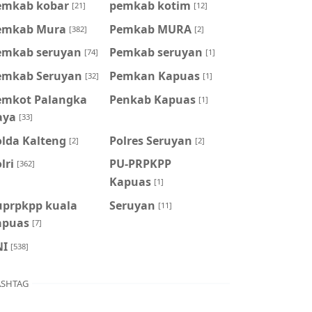
emkab kobar
pemkab kotim
[21]
[12]
emkab Mura
Pemkab MURA
[382]
[2]
emkab seruyan
Pemkab seruyan
[74]
[1]
emkab Seruyan
Pemkan Kapuas
[32]
[1]
emkot Palangka
Penkab Kapuas
[1]
aya
[33]
olda Kalteng
Polres Seruyan
[2]
[2]
lri
PU-PRPKPP
[362]
Kapuas
[1]
uprpkpp kuala
Seruyan
[11]
apuas
[7]
NI
[538]
SHTAG