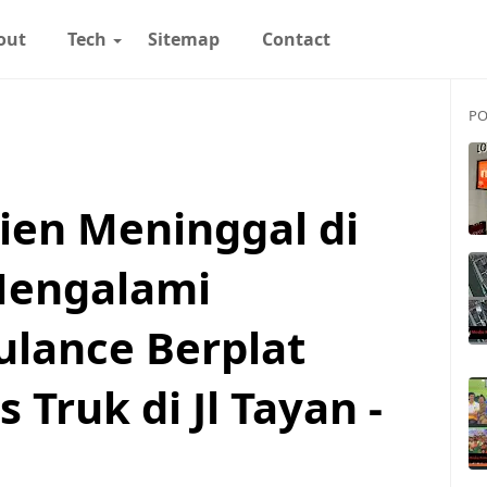
out
Tech
Sitemap
Contact
PO
ien Meninggal di
Mengalami
lance Berplat
Truk di Jl Tayan -