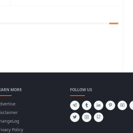
EARN MORE
FOLLOW US
dvertise
isclaimer
hangeLog
rivacy Policy