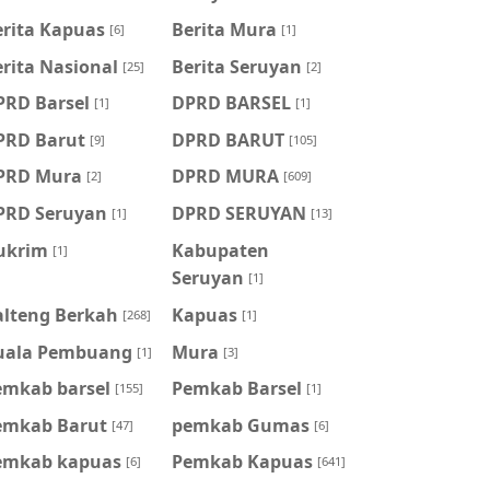
erita Kapuas
Berita Mura
[6]
[1]
rita Nasional
Berita Seruyan
[25]
[2]
PRD Barsel
DPRD BARSEL
[1]
[1]
PRD Barut
DPRD BARUT
[9]
[105]
PRD Mura
DPRD MURA
[2]
[609]
PRD Seruyan
DPRD SERUYAN
[1]
[13]
ukrim
Kabupaten
[1]
Seruyan
[1]
alteng Berkah
Kapuas
[268]
[1]
uala Pembuang
Mura
[1]
[3]
emkab barsel
Pemkab Barsel
[155]
[1]
emkab Barut
pemkab Gumas
[47]
[6]
emkab kapuas
Pemkab Kapuas
[6]
[641]