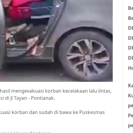
B
Be
D
D
D
D
H
K
sil mengevakuasi korban kecelakaan lalu lintas,
K
 di Jl Tayan - Pontianak.
p
vakuasi korban dan sudah di bawa ke Puskesmas
P
p