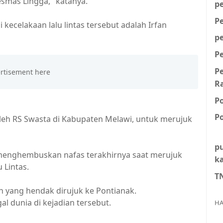
esmas Lingga," katanya.
p
P
kecelakaan lalu lintas tersebut adalah Irfan
p
P
P
R
P
Po
eh RS Swasta di Kabupaten Melawi, untuk merujuk
p
 menghembuskan nafas terakhirnya saat merujuk
k
 Lintas.
T
en yang hendak dirujuk ke Pontianak.
l dunia di kejadian tersebut.
HA