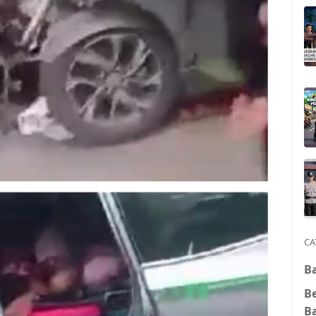
CA
Ba
B
B