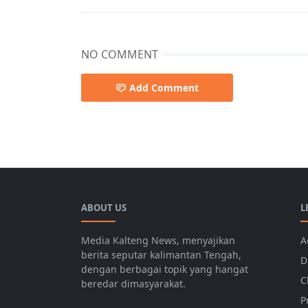
NO COMMENT
Add Comment
ABOUT US
L
Media Kalteng News, menyajikan
A
berita seputar kalimantan Tengah,
D
dengan berbagai topik yang hangat
C
beredar dimasyarakat.
P